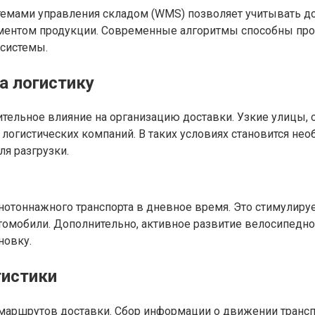
темами управления складом (WMS) позволяет учитывать до
иментом продукции. Современные алгоритмы способны про
 системы.
а логистику
тельное влияние на организацию доставки. Узкие улицы, 
логистических компаний. В таких условиях становится не
я разгрузки.
нотоннажного транспорта в дневное время. Это стимулиру
втомобили. Дополнительно, активное развитие велосипед
новку.
гистики
ршрутов доставки. Сбор информации о движении транспор