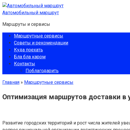
Перейти
к
Автомобильный маршрут
контенту
Маршруты и сервисы
Маршрутные сервисы
Советы и рекомендации
Куда поехать
Бла бла каром
Контакты
Поблагодарить
Главная
»
Маршрутные сервисы
Оптимизация маршрутов доставки в 
Развитие городских территорий и рост числа жителей уве
вопрос рациональной организации логистических процесс